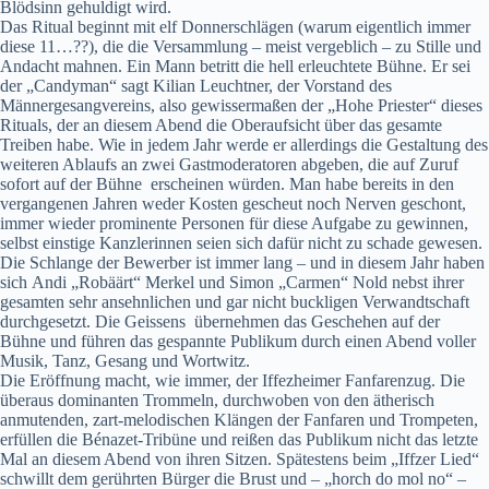
Blödsinn gehuldigt wird.
Das Ritual beginnt mit elf Donnerschlägen (warum eigentlich immer
diese 11…??), die die Versammlung – meist vergeblich – zu Stille und
Andacht mahnen. Ein Mann betritt die hell erleuchtete Bühne. Er sei
der „Candyman“ sagt Kilian Leuchtner, der Vorstand des
Männergesangvereins, also gewissermaßen der „Hohe Priester“ dieses
Rituals, der an diesem Abend die Oberaufsicht über das gesamte
Treiben habe. Wie in jedem Jahr werde er allerdings die Gestaltung des
weiteren Ablaufs an zwei Gastmoderatoren abgeben, die auf Zuruf
sofort auf der Bühne erscheinen würden. Man habe bereits in den
vergangenen Jahren weder Kosten gescheut noch Nerven geschont,
immer wieder prominente Personen für diese Aufgabe zu gewinnen,
selbst einstige Kanzlerinnen seien sich dafür nicht zu schade gewesen.
Die Schlange der Bewerber ist immer lang – und in diesem Jahr haben
sich Andi „Robäärt“ Merkel und Simon „Carmen“ Nold nebst ihrer
gesamten sehr ansehnlichen und gar nicht buckligen Verwandtschaft
durchgesetzt. Die Geissens übernehmen das Geschehen auf der
Bühne und führen das gespannte Publikum durch einen Abend voller
Musik, Tanz, Gesang und Wortwitz.
Die Eröffnung macht, wie immer, der Iffezheimer Fanfarenzug. Die
überaus dominanten Trommeln, durchwoben von den ätherisch
anmutenden, zart-melodischen Klängen der Fanfaren und Trompeten,
erfüllen die Bénazet-Tribüne und reißen das Publikum nicht das letzte
Mal an diesem Abend von ihren Sitzen. Spätestens beim „Iffzer Lied“
schwillt dem gerührten Bürger die Brust und – „horch do mol no“ –