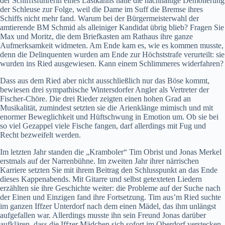
der Schifffsführerin eines Lastkahns hatte die nachhaltige Demolierung
der Schleuse zur Folge, weil die Dame im Suff die Bremse ihres
Schiffs nicht mehr fand. Warum bei der Bürgermeisterwahl der
amtierende BM Schmid als alleiniger Kandidat übrig blieb? Fragen Sie
Max und Moritz, die dem Briefkasten am Rathaus ihre ganze
Aufmerksamkeit widmeten. Am Ende kam es, wie es kommen musste,
denn die Delinquenten wurden am Ende zur Höchststrafe verurteilt: sie
wurden ins Ried ausgewiesen. Kann einem Schlimmeres widerfahren?
Dass aus dem Ried aber nicht ausschließlich nur das Böse kommt,
bewiesen drei sympathische Wintersdorfer Angler als Vertreter der
Fischer-Chöre. Die drei Rieder zeigten einen hohen Grad an
Musikalität, zumindest setzten sie die Arienklänge mimisch und mit
enormer Beweglichkeit und Hüftschwung in Emotion um. Ob sie bei
so viel Gezappel viele Fische fangen, darf allerdings mit Fug und
Recht bezweifelt werden.
Im letzten Jahr standen die „Kramboler“ Tim Obrist und Jonas Merkel
erstmals auf der Narrenbühne. Im zweiten Jahr ihrer närrischen
Karriere setzten Sie mit ihrem Beitrag den Schlusspunkt an das Ende
dieses Kappenabends. Mit Gitarre und selbst getexteten Liedern
erzählten sie ihre Geschichte weiter: die Probleme auf der Suche nach
der Einen und Einzigen fand ihre Fortsetzung. Tim aus’m Ried suchte
im ganzen Iffzer Unterdorf nach dem einen Mädel, das ihm unlängst
aufgefallen war. Allerdings musste ihn sein Freund Jonas darüber
aufklären, dass die Iffzer Mädchen sich sofort im Oberdorf verstecken