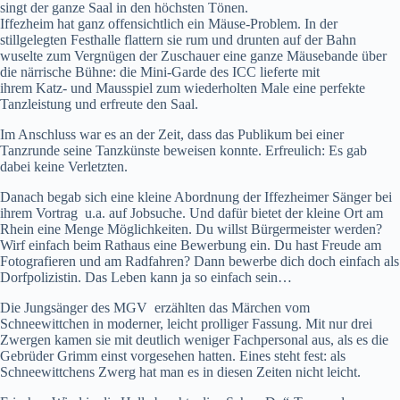
singt der ganze Saal in den höchsten Tönen.
Iffezheim hat ganz offensichtlich ein Mäuse-Problem. In der
stillgelegten Festhalle flattern sie rum und drunten auf der Bahn
wuselte zum Vergnügen der Zuschauer eine ganze Mäusebande über
die närrische Bühne: die Mini-Garde des ICC lieferte mit
ihrem Katz- und Mausspiel zum wiederholten Male eine perfekte
Tanzleistung und erfreute den Saal.
Im Anschluss war es an der Zeit, dass das Publikum bei einer
Tanzrunde seine Tanzkünste beweisen konnte. Erfreulich: Es gab
dabei keine Verletzten.
Danach begab sich eine kleine Abordnung der Iffezheimer Sänger bei
ihrem Vortrag u.a. auf Jobsuche. Und dafür bietet der kleine Ort am
Rhein eine Menge Möglichkeiten. Du willst Bürgermeister werden?
Wirf einfach beim Rathaus eine Bewerbung ein. Du hast Freude am
Fotografieren und am Radfahren? Dann bewerbe dich doch einfach als
Dorfpolizistin. Das Leben kann ja so einfach sein…
Die Jungsänger des MGV erzählten das Märchen vom
Schneewittchen in moderner, leicht prolliger Fassung. Mit nur drei
Zwergen kamen sie mit deutlich weniger Fachpersonal aus, als es die
Gebrüder Grimm einst vorgesehen hatten. Eines steht fest: als
Schneewittchens Zwerg hat man es in diesen Zeiten nicht leicht.