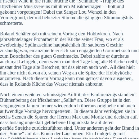
Frischen Wind in die Halle brachte die „SchmuDo“-Truppe des
Iffezheimer Musikvereins mit ihrem Musikbeiträgen – flott und
gekonnt vorgetragen! Dabei trat Sänger Lou Wenzel in den
Vordergrund, der mit beherzter Stimme die gängigen Stimmungshits
schmetterte.
Roland Schäfer gab mit seinem Vortrag den Hobbykoch. Nach
jahrzehntelanger Fronarbeit in der Küche seiner Frau, wo er als
zweibeinige Spülmaschine hauptsächlich für sauberes Geschirr
zuständig war, emanzipierte er sich zum engagierten Gourmetkoch und
zum Botschafter des guten Geschmacks. Dabei zahlte er durchaus
auch mal Lehrgeld, denn wenn man drei Tage lang alte Brötchen reibt,
anstatt drei Tage alte Brötchen, tut das einem auch weh. All dies hielt
ihn aber nicht davon ab, seinen Weg an die Spitze der Hobbyköche
anzutreten. Nach diesem Vortrag kann man getrost davon ausgehen,
dass in Rolands Küche das Wasser niemals anbrennt.
Nach einem weiteren schmissigen Auftritt des Fanfarenzugs stand ein
Bühnenbeitrag der Iffezheimer „Sallis“ an. Diese Gruppe ist in den
vergangenen Jahren immer wieder durch überaus originelle und auch
aufwendige Vorträge hervorgetreten. In diesem Jahr verfolgten sie in
sechs Szenen die Spuren der Herren Max und Moritz und deckten auf,
dass bislang ungeklärt gebliebene Unglücksfälle auf deren
perfide Streiche zurückzuführen sind. Unter anderem geht der Brand in
der „Sonne“ auf das Konto der Lausbuben. Ein Trinkgelage mit