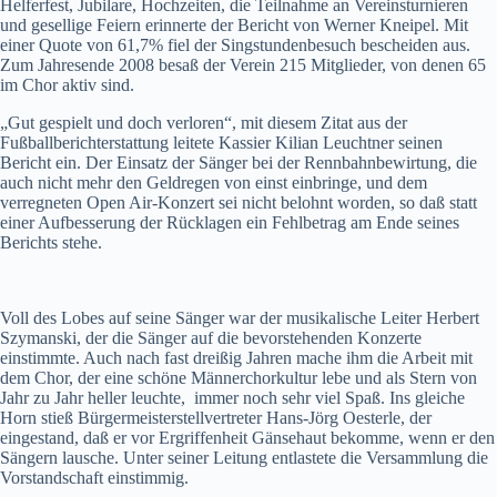
Helferfest, Jubilare, Hochzeiten, die Teilnahme an Vereinsturnieren
und gesellige Feiern erinnerte der Bericht von Werner Kneipel. Mit
einer Quote von 61,7% fiel der Singstundenbesuch bescheiden aus.
Zum Jahresende 2008 besaß der Verein 215 Mitglieder, von denen 65
im Chor aktiv sind.
„Gut gespielt und doch verloren“, mit diesem Zitat aus der
Fußballberichterstattung leitete Kassier Kilian Leuchtner seinen
Bericht ein. Der Einsatz der Sänger bei der Rennbahnbewirtung, die
auch nicht mehr den Geldregen von einst einbringe, und dem
verregneten Open Air-Konzert sei nicht belohnt worden, so daß statt
einer Aufbesserung der Rücklagen ein Fehlbetrag am Ende seines
Berichts stehe.
Voll des Lobes auf seine Sänger war der musikalische Leiter Herbert
Szymanski, der die Sänger auf die bevorstehenden Konzerte
einstimmte. Auch nach fast dreißig Jahren mache ihm die Arbeit mit
dem Chor, der eine schöne Männerchorkultur lebe und als Stern von
Jahr zu Jahr heller leuchte, immer noch sehr viel Spaß. Ins gleiche
Horn stieß Bürgermeisterstellvertreter Hans-Jörg Oesterle, der
eingestand, daß er vor Ergriffenheit Gänsehaut bekomme, wenn er den
Sängern lausche. Unter seiner Leitung entlastete die Versammlung die
Vorstandschaft einstimmig.