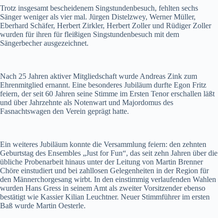
Trotz insgesamt bescheidenem Singstundenbesuch, fehlten sechs
Sänger weniger als vier mal. Jürgen Distelzwey, Werner Müller,
Eberhard Schäfer, Herbert Zirkler, Herbert Zoller und Rüdiger Zoller
wurden für ihren für fleißigen Singstundenbesuch mit dem
Sängerbecher ausgezeichnet.
Nach 25 Jahren aktiver Mitgliedschaft wurde Andreas Zink zum
Ehrenmitglied ernannt. Eine besonderes Jubiläum durfte Egon Fritz
feiern, der seit 60 Jahren seine Stimme im Ersten Tenor erschallen läßt
und über Jahrzehnte als Notenwart und Majordomus des
Fasnachtswagen den Verein geprägt hatte.
Ein weiteres Jubiläum konnte die Versammlung feiern: den zehnten
Geburtstag des Ensembles „Just for Fun“, das seit zehn Jahren über die
übliche Probenarbeit hinaus unter der Leitung von Martin Brenner
Chöre einstudiert und bei zahllosen Gelegenheiten in der Region für
den Männerchorgesang wirbt. In den einstimmig verlaufenden Wahlen
wurden Hans Gress in seinem Amt als zweiter Vorsitzender ebenso
bestätigt wie Kassier Kilian Leuchtner. Neuer Stimmführer im ersten
Baß wurde Martin Oesterle.