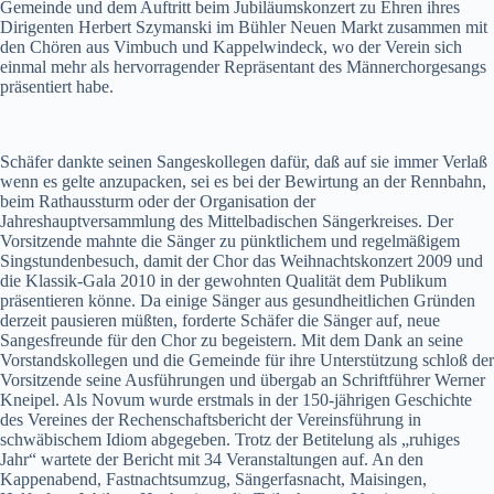
Gemeinde und dem Auftritt beim Jubiläumskonzert zu Ehren ihres
Dirigenten Herbert Szymanski im Bühler Neuen Markt zusammen mit
den Chören aus Vimbuch und Kappelwindeck, wo der Verein sich
einmal mehr als hervorragender Repräsentant des Männerchorgesangs
präsentiert habe.
Schäfer dankte seinen Sangeskollegen dafür, daß auf sie immer Verlaß
wenn es gelte anzupacken, sei es bei der Bewirtung an der Rennbahn,
beim Rathaussturm oder der Organisation der
Jahreshauptversammlung des Mittelbadischen Sängerkreises. Der
Vorsitzende mahnte die Sänger zu pünktlichem und regelmäßigem
Singstundenbesuch, damit der Chor das Weihnachtskonzert 2009 und
die Klassik-Gala 2010 in der gewohnten Qualität dem Publikum
präsentieren könne. Da einige Sänger aus gesundheitlichen Gründen
derzeit pausieren müßten, forderte Schäfer die Sänger auf, neue
Sangesfreunde für den Chor zu begeistern. Mit dem Dank an seine
Vorstandskollegen und die Gemeinde für ihre Unterstützung schloß der
Vorsitzende seine Ausführungen und übergab an Schriftführer Werner
Kneipel. Als Novum wurde erstmals in der 150-jährigen Geschichte
des Vereines der Rechenschaftsbericht der Vereinsführung in
schwäbischem Idiom abgegeben. Trotz der Betitelung als „ruhiges
Jahr“ wartete der Bericht mit 34 Veranstaltungen auf. An den
Kappenabend, Fastnachtsumzug, Sängerfasnacht, Maisingen,