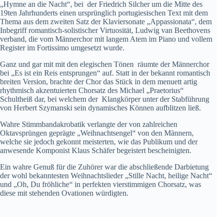
„Hymne an die Nacht“, bei der Friedrich Silcher um die Mitte des
19ten Jahrhunderts einen ursprünglich portugiesischen Text mit dem
Thema aus dem zweiten Satz der Klaviersonate „Appassionata“, dem
Inbegriff romantisch-solistischer Virtuosität, Ludwig van Beethovens
verband, die vom Männerchor mit langem Atem im Piano und vollem
Register im Fortissimo umgesetzt wurde.
Ganz und gar mit mit den elegischen Tönen räumte der Männerchor
bei „Es ist ein Reis entsprungen“ auf. Statt in der bekannt romantisch
breiten Version, brachte der Chor das Stück in dem menuett artig
rhythmisch akzentuierten Chorsatz des Michael „Praetorius“
Schultheiß dar, bei welchem der Klangkörper unter der Stabführung
von Herbert Szymanski sein dynamisches Können aufblitzen ließ.
Wahre Stimmbandakrobatik verlangte der von zahlreichen
Oktavsprüngen geprägte „Weihnachtsengel“ von den Männern,
welche sie jedoch gekonnt meisterten, wie das Publikum und der
anwesende Komponist Klaus Schäfer begeistert bescheinigten.
Ein wahre Genuß für die Zuhörer war die abschließende Darbietung
der wohl bekanntesten Weihnachtslieder „Stille Nacht, heilige Nacht“
und „Oh, Du fröhliche“ in perfekten vierstimmigen Chorsatz, was
diese mit stehenden Ovationen würdigten.