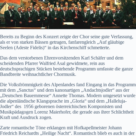
Bereits zu Beginn des Konzert zeigte der Chor seine gute Verfassung,
als er von starken Bässen getragen, fanfarengleich „Auf gläubige
Seelen (Adeste Fidelis)“ in das Kirchenschiff schmetterte.
Das dem verstorbenen Ehrenvorsitzenden Karl Schäfer und dem
scheidenden Pfarrer Walfried Asal gewidmete, rein aus
deutschsprachigen Stücken bestehende Programm umfasste die ganze
Bandbreite weihnachtlicher Chormusik.
Die Volksfrömmigkeit des Alpenlandes fand Eingang in das Programm
mit dem „Sanctus“ und dem kanonartigen „Andachtsjodler“ aus der
„Deutschen Bauernmesse“ Annette Thomas. Modern umgesetzt wurde
die alpenländische Klangsprache im „Gloria“ und dem „Halleluja-
Jodler“ des 1956 geborenen österreichischen Komponisten und
Musikpädagogen Lorenz Maierhofer, die gerade aus ihrer Schlichtheit
Kraft und Ausdruck zogen.
Zarte romantische Töne erklangen mit Hofkapellmeister Johann
Friedrich Reichardts „Heilige Nacht“. Romantisch blieb es auch in der