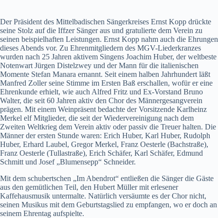
Der Präsident des Mittelbadischen Sängerkreises Ernst Kopp drückte
seine Stolz auf die Iffzer Sänger aus und gratulierte dem Verein zu
seinen beispielhaften Leistungen. Ernst Kopp nahm auch die Ehrungen
dieses Abends vor. Zu Ehrenmitgliedern des MGV-Liederkranzes
wurden nach 25 Jahren aktivem Singens Joachim Huber, der weltbeste
Notenwart Jürgen Distelzwey und der Mann für die italienischen
Momente Stefan Manara ernannt. Seit einem halben Jahrhundert läßt
Manfred Zoller seine Stimme im Ersten Baß erschallen, wofür er eine
Ehrenkunde erhielt, wie auch Alfred Fritz und Ex-Vorstand Bruno
Walter, die seit 60 Jahren aktiv den Chor des Männergesangverein
prägen. Mit einem Weinpräsent bedachte der Vorsitzende Karlheinz
Merkel elf Mitglieder, die seit der Wiedervereinigung nach dem
Zweiten Weltkrieg dem Verein aktiv oder passiv die Treuer halten. Die
Männer der ersten Stunde waren: Erich Huber, Karl Huber, Rudolph
Huber, Erhard Laubel, Gregor Merkel, Franz Oesterle (Bachstraße),
Franz Oesterle (Tullastraße), Erich Schäfer, Karl Schäfer, Edmund
Schmitt und Josef „Blumensepp“ Schneider.
Mit dem schubertschen „Im Abendrot“ entließen die Sänger die Gäste
aus den gemütlichen Teil, den Hubert Müller mit erlesener
Kaffehausmusik untermalte. Natürlich versäumte es der Chor nicht,
seinen Musikus mit dem Geburtstagslied zu empfangen, wo er doch an
seinem Ehrentag aufspielte.