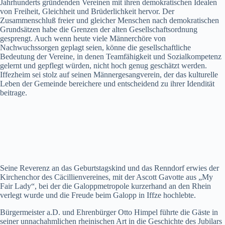
Jahrhunderts gründenden Vereinen mit ihren demokratischen Idealen
von Freiheit, Gleichheit und Brüderlichkeit hervor. Der
Zusammenschluß freier und gleicher Menschen nach demokratischen
Grundsätzen habe die Grenzen der alten Gesellschaftsordnung
gesprengt. Auch wenn heute viele Männerchöre von
Nachwuchssorgen geplagt seien, könne die gesellschaftliche
Bedeutung der Vereine, in denen Teamfähigkeit und Sozialkompetenz
gelernt und gepflegt würden, nicht hoch genug geschätzt werden.
Iffezheim sei stolz auf seinen Männergesangverein, der das kulturelle
Leben der Gemeinde bereichere und entscheidend zu ihrer Idendität
beitrage.
Seine Reverenz an das Geburtstagskind und das Renndorf erwies der
Kirchenchor des Cäcillienvereines, mit der Ascott Gavotte aus „My
Fair Lady“, bei der die Galoppmetropole kurzerhand an den Rhein
verlegt wurde und die Freude beim Galopp in Iffze hochlebte.
Bürgermeister a.D. und Ehrenbürger Otto Himpel führte die Gäste in
seiner unnachahmlichen rheinischen Art in die Geschichte des Jubilars