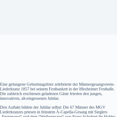
Eine gelungene Geburtstagsfeier zelebrierte der Männergesangverein-
Liederkranz 1857 bei seinem Festbankett in der Iffezheimer Festhalle.
Die zahlreich erschienen geladenen Gäste feierten den jungen,
innovativen, alt-eingessenen Jubilar.
Den Auftakt bildete der Jubilar selbst: Die 67 Männer des MGV
Liederkranzes priesen in feinstem À-Capella-Gesang mit Sieglers
„Festgesang“ und dem “Weihegesang“ von Franz Schubert ihr Hobby,