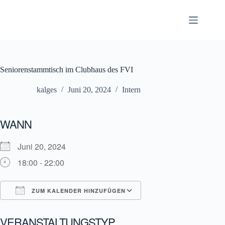
Zum
Inhalt
springen
Seniorenstammtisch im Clubhaus des FVI
kalges
Juni 20, 2024
Intern
WANN
Juni 20, 2024
18:00 - 22:00
ZUM KALENDER HINZUFÜGEN
ICS herunterladen
Google Kalender
VERANSTALTUNGSTYP