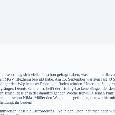
e Leser mag sich vielleicht schon gefragt haben, was denn nun die vo
en MGV Iffezheim bewirkt habe. Am 15. September warteten fast 40 S
Sänger den Weg in unser Probelokal finden würden. Unter den Sängern
sänger. Dennis Schäfer, so heißt der frisch gebackene Sänger, der de
len schien, dass er in der darauffolgenden Woche freiwillig seinen Pla
r hatte schon Niklas Müller den Weg zu uns gefunden, den wir hiermit
eidung, ihr beiden!
inweisen, dass die Aufforderung „Ab in den Chor“ natürlich nach wie v