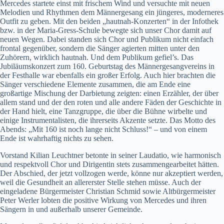
Mercedes startete einst mit frischem Wind und versuchte mit neuen
Melodien und Rhythmen dem Männergesang ein jüngeres, moderneres
Outfit zu geben. Mit den beiden „hautnah-Konzerten“ in der Infothek
bzw. in der Maria-Gress-Schule bewegte sich unser Chor damit auf
neuen Wegen. Dabei standen sich Chor und Publikum nicht einfach
frontal gegenüber, sondern die Sänger agierten mitten unter den
Zuhörern, wirklich hautnah. Und dem Publikum gefiel’s. Das
Jubiläumskonzert zum 160. Geburtstag des Männergesangvereins in
der Festhalle war ebenfalls ein großer Erfolg. Auch hier brachten die
Sänger verschiedene Elemente zusammen, die am Ende eine
großartige Mischung der Darbietung zeigten: einen Erzähler, der über
allem stand und der den roten und alle andere Fäden der Geschichte in
der Hand hielt, eine Tanzgruppe, die über die Bühne wirbelte und
einige Instrumentalisten, die ihrerseits Akzente setzte. Das Motto des
Abends: „Mit 160 ist noch lange nicht Schluss!“ – und von einem
Ende ist wahrhaftig nichts zu sehen.
Vorstand Kilian Leuchtner betonte in seiner Laudatio, wie harmonisch
und respektvoll Chor und Dirigentin stets zusammengearbeitet hätten.
Der Abschied, der jetzt vollzogen werde, könne nur akzeptiert werden,
weil die Gesundheit an allererster Stelle stehen müsse. Auch der
eingeladene Bürgermeister Christian Schmid sowie Altbürgermeister
Peter Werler lobten die positive Wirkung von Mercedes und ihren
Sängern in und außerhalb unserer Gemeinde.